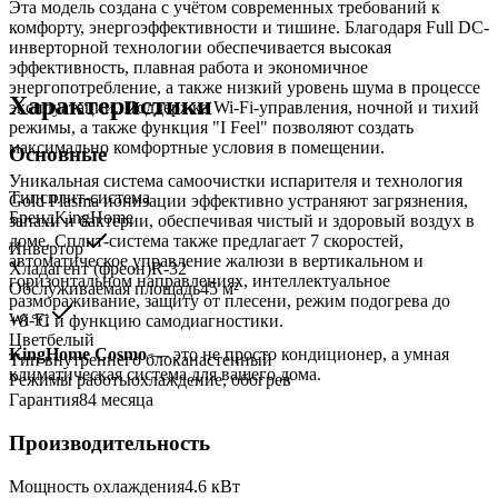
Эта модель создана с учётом современных требований к
комфорту, энергоэффективности и тишине. Благодаря Full DC-
инверторной технологии обеспечивается высокая
эффективность, плавная работа и экономичное
энергопотребление, а также низкий уровень шума в процессе
Характеристики
эксплуатации. Поддержка Wi-Fi-управления, ночной и тихий
режимы, а также функция "I Feel" позволяют создать
максимально комфортные условия в помещении.
Основные
Уникальная система самоочистки испарителя и технология
Тип
сплит-система
Gold Plasma ионизации эффективно устраняют загрязнения,
Бренд
KingHome
запахи и бактерии, обеспечивая чистый и здоровый воздух в
доме. Сплит-система также предлагает 7 скоростей,
Инвертор
автоматическое управление жалюзи в вертикальном и
Хладагент (фреон)
R-32
горизонтальном направлениях, интеллектуальное
Обслуживаемая площадь
45
м²
размораживание, защиту от плесени, режим подогрева до
Wi-Fi
+8 °C и функцию самодиагностики.
Цвет
белый
KingHome Cosmo
— это не просто кондиционер, а умная
Тип внутреннего блока
настенный
климатическая система для вашего дома.
Режимы работы
охлаждение, обогрев
Гарантия
84 месяца
Производительность
Мощность охлаждения
4.6
кВт