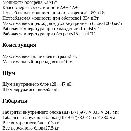
Мощность обогрева
5.2
кВт
Класс энергоэффективности
A++ / A+
Потребляемая мощность при охлаждении
1.353
кВт
Потребляемая мощность при обогреве
1.334
кВт
Максимальный расход воздуха внутреннего блока
1000
м³/ч
Рабочая температура при охлаждении
-15...+43 °C
Рабочая температура при обогреве
-15...+24 °C
Конструкция
Максимальная длина магистрали
25
м
Максимальный перепад высот
10
м
Шум
Шум внутреннего блока
28 ‒ 47 дБ
Шум наружного блока
55 дБ
Габариты
Габариты внутреннего блока (Ш×В×Г)
978 × 333 × 248 мм
Габариты наружного блока (Ш×В×Г)
732 × 555 × 330 мм
Вес внутреннего блока
13
кг
Вес наружного блока
27.5
кг