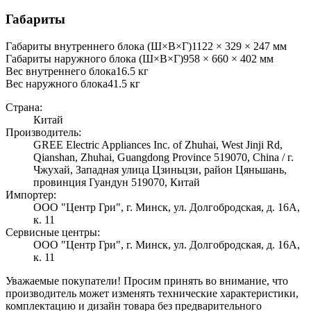
Габариты
Габариты внутреннего блока (Ш×В×Г)
1122 × 329 × 247 мм
Габариты наружного блока (Ш×В×Г)
958 × 660 × 402 мм
Вес внутреннего блока
16.5
кг
Вес наружного блока
41.5
кг
Страна:
Китай
Производитель:
GREE Electric Appliances Inc. of Zhuhai, West Jinji Rd,
Qianshan, Zhuhai, Guangdong Province 519070, China / г.
Чжухай, Западная улица Цзиньцзи, район Цяньшань,
провинция Гуандун 519070, Китай
Импортер:
ООО "Центр Гри", г. Минск, ул. Долгобродская, д. 16А,
к. 11
Сервисные центры:
ООО "Центр Гри", г. Минск, ул. Долгобродская, д. 16А,
к. 11
Уважаемые покупатели! Просим принять во внимание, что
производитель может изменять технические характеристики,
комплектацию и дизайн товара без предварительного