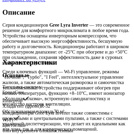
Описание
Серия кондиционеров
Gree Lyra Inverter
— это современное
решение для комфортного микроклимата в любое время года.
Устройства оснащены инверторным компрессором, что
обеспечивает высокую энергоэффективность, бесшумную
работу и долговечность. Кондиционеры работают в широком
температурном диапазоне: от -25°C при обогреве и до +50°C
при охлаждении, сохраняя эффективность даже в суровых
Характеристики
климатических условиях.
Среди ключевых функций — Wi-Fi управление, режимы
Основные
"Ночной", "Турбо", "I Feel", интеллектуальное управление
жалюзи, а также автоматическая разморозка и самоочистка
Тип
сплит-система
теплообменника. Устройства поддерживают обогрев при
Бренд
Gree
низких температурах, функцию +8–10°C, имеют ионизатор
«Холодная плазма», встроенную самодиагностику и
Инвертор
множество настроек вентиляции.
Хладагент (фреон)
R-32
Обслуживаемая площадь
70
м²
Кондиционеры Gree Lyra Inverter также совместимы с
проводными и центральными пультами, а также с системами
Wi-Fi
удалённой диспетчеризации, что делает их идеальными как
Цвет
белый
для дома, так и для коммерческих помещений.
Тип внутреннего блока
настенный