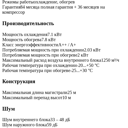
Режимы работы
охлаждение, обогрев
Гарантия
84 месяца полная гарантия + 36 месяцев на
компрессор
Производительность
Мощность охлаждения
7.1
кВт
Мощность обогрева
7.8
кВт
Класс энергоэффективности
A++ / A+
Потребляемая мощность при охлаждении
2.03
кВт
Потребляемая мощность при обогреве
2
кВт
Максимальный расход воздуха внутреннего блока
1250
м³/ч
Рабочая температура при охлаждении
-20...+50 °C
Рабочая температура при обогреве
-25...+30 °C
Конструкция
Максимальная длина магистрали
25
м
Максимальный перепад высот
10
м
Шум
Шум внутреннего блока
33 ‒ 48 дБ
Шум наружного блока
59 дБ