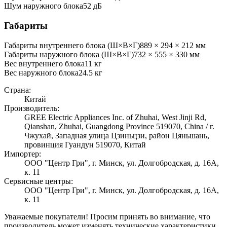
Шум наружного блока
52 дБ
Габариты
Габариты внутреннего блока (Ш×В×Г)
889 × 294 × 212 мм
Габариты наружного блока (Ш×В×Г)
732 × 555 × 330 мм
Вес внутреннего блока
11
кг
Вес наружного блока
24.5
кг
Страна:
Китай
Производитель:
GREE Electric Appliances Inc. of Zhuhai, West Jinji Rd,
Qianshan, Zhuhai, Guangdong Province 519070, China / г.
Чжухай, Западная улица Цзиньцзи, район Цяньшань,
провинция Гуандун 519070, Китай
Импортер:
ООО "Центр Гри", г. Минск, ул. Долгобродская, д. 16А,
к. 11
Сервисные центры:
ООО "Центр Гри", г. Минск, ул. Долгобродская, д. 16А,
к. 11
Уважаемые покупатели! Просим принять во внимание, что
производитель может изменять технические характеристики,