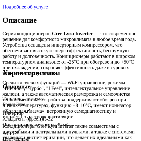
Подробнее об услуге
Описание
Серия кондиционеров
Gree Lyra Inverter
— это современное
решение для комфортного микроклимата в любое время года.
Устройства оснащены инверторным компрессором, что
обеспечивает высокую энергоэффективность, бесшумную
работу и долговечность. Кондиционеры работают в широком
температурном диапазоне: от -25°C при обогреве и до +50°C
при охлаждении, сохраняя эффективность даже в суровых
Характеристики
климатических условиях.
Среди ключевых функций — Wi-Fi управление, режимы
Основные
"Ночной", "Турбо", "I Feel", интеллектуальное управление
жалюзи, а также автоматическая разморозка и самоочистка
Тип
сплит-система
теплообменника. Устройства поддерживают обогрев при
Бренд
Gree
низких температурах, функцию +8–10°C, имеют ионизатор
«Холодная плазма», встроенную самодиагностику и
Инвертор
множество настроек вентиляции.
Хладагент (фреон)
R-32
Обслуживаемая площадь
35
м²
Кондиционеры Gree Lyra Inverter также совместимы с
проводными и центральными пультами, а также с системами
Wi-Fi
удалённой диспетчеризации, что делает их идеальными как
Цвет
черный