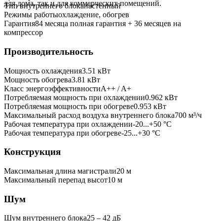
для дома, так и для коммерческих помещений.
Тип внутреннего блока
настенный
Режимы работы
охлаждение, обогрев
Гарантия
84 месяца полная гарантия + 36 месяцев на
компрессор
Производительность
Мощность охлаждения
3.51
кВт
Мощность обогрева
3.81
кВт
Класс энергоэффективности
A++ / A+
Потребляемая мощность при охлаждении
0.962
кВт
Потребляемая мощность при обогреве
0.953
кВт
Максимальный расход воздуха внутреннего блока
700
м³/ч
Рабочая температура при охлаждении
-20...+50 °C
Рабочая температура при обогреве
-25...+30 °C
Конструкция
Максимальная длина магистрали
20
м
Максимальный перепад высот
10
м
Шум
Шум внутреннего блока
25 ‒ 42 дБ