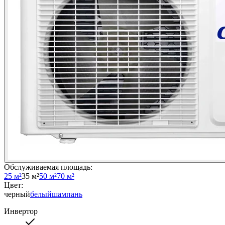
Обслуживаемая площадь
:
25 м²
35 м²
50 м²
70 м²
Цвет
:
черный
белый
шампань
Инвертор