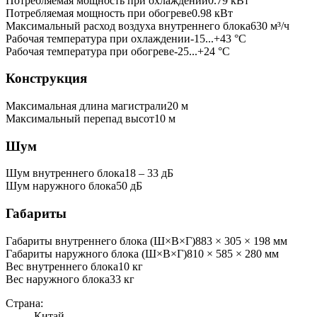
Потребляемая мощность при охлаждении
0.79
кВт
Потребляемая мощность при обогреве
0.98
кВт
Максимальный расход воздуха внутреннего блока
630
м³/ч
Рабочая температура при охлаждении
-15...+43 °C
Рабочая температура при обогреве
-25...+24 °C
Конструкция
Максимальная длина магистрали
20
м
Максимальный перепад высот
10
м
Шум
Шум внутреннего блока
18 ‒ 33 дБ
Шум наружного блока
50 дБ
Габариты
Габариты внутреннего блока (Ш×В×Г)
883 × 305 × 198 мм
Габариты наружного блока (Ш×В×Г)
810 × 585 × 280 мм
Вес внутреннего блока
10
кг
Вес наружного блока
33
кг
Страна:
Китай