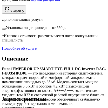
В корзину
Дополнительные услуги
Установка кондиционера
—
от 550 р.
*Итоговая стоимость рассчитывается после консультации
специалиста.
Подробнее об услуге
Описание
Funai EMPEROR UP SMART EYE FULL DC Inverter RAC-
I-EU35HP.D01
— это передовая инверторная сплит-система,
которая создает здоровый и комфортный микроклимат в
помещениях площадью до 35 м². Модель сочетает мощное
охлаждение 3.5 кВт и обогрев 4.2 кВт с высочайшей
энергоэффективностью класса A+++/A+++, экологичным
хладагентом R32 и сверхтихой работой внутреннего блока от
Характеристики
18 дБ. Инверторный компрессор обеспечивает стабильную
температуру без перепадов и минимальное
энергопотребление.