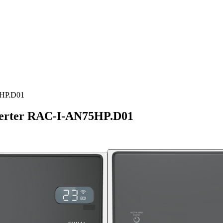
5HP.D01
erter RAC-I-AN75HP.D01