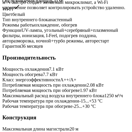
Обслуживаемая площадь
70
м²
м³/ч быстро создает желаемый микроклимат, а Wi-Fi
управление позволяет контролировать устройство удаленно.
Wi-Fi
Цвет
белый
Тип внутреннего блока
настенный
Режимы работы
охлаждение, обогрев
Функции
UV-лампа, угольный+серебряный+плазменный
фильтры, ионизация, I-Feel, подогрев поддона,
авторазморозка, ночной+турбо режимы, авторестарт
Гарантия
36 месяцев
Производительность
Мощность охлаждения
7.1
кВт
Мощность обогрева
7.7
кВт
Класс энергоэффективности
A++/A+
Потребляемая мощность при охлаждении
2.08
кВт
Потребляемая мощность при обогреве
1.97
кВт
Максимальный расход воздуха внутреннего блока
1250
м³/ч
Рабочая температура при охлаждении
-15...+53 °C
Рабочая температура при обогреве
-25...+30 °C
Конструкция
Максимальная длина магистрали
20
м