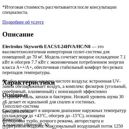
*Итоговая стоимость рассчитывается после консультации
специалиста.
Подробнее об услуге
Описание
Electrolux Skyworth EACS/I-24HVA/HC/N8
— это
высокотехнологичная инверторная сплит-система для
помещений до 70 м². Модель сочетает мощное охлаждение 7.1
кВт и обогрев 7.7 кВт с экономичным потреблением энергии
класса A++/A+, обеспечивая стабильный комфорт без резких
перепадов температуры.
Характеристики
Особое внимание уделено чистоте воздуха: встроенная UV-
лампа обеззараживает воздух, а комплекс фильтров (угольный,
серебряный, плазменный) с ионизацией эффективно
Основные
устраняет пыль, запахи и бактерии. Низкий уровень шума 30
дБ делает ее идеальной для спален и гостиных.
Тип
сплит-система
Система работает в широком диапазоне наружных температур
Бренд
Electrolux
(охлаждение до +43°C, обогрев до -15°C), оснащена
Инвертор
функциями турбо, ночного режима, авторестарта и
Хладагент (фреон)
R-32
подогревом поддона. Максимальный воздушный поток 1250