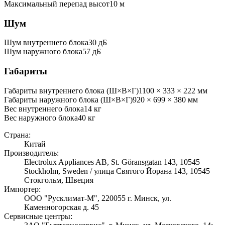
Максимальный перепад высот
10
м
Шум
Шум внутреннего блока
30 дБ
Шум наружного блока
57 дБ
Габариты
Габариты внутреннего блока (Ш×В×Г)
1100 × 333 × 222 мм
Габариты наружного блока (Ш×В×Г)
920 × 699 × 380 мм
Вес внутреннего блока
14
кг
Вес наружного блока
40
кг
Страна:
Китай
Производитель:
Electrolux Appliances AB, St. Göransgatan 143, 10545
Stockholm, Sweden / улица Святого Йорана 143, 10545
Стокгольм, Швеция
Импортер:
ООО "Русклимат-М", 220055 г. Минск, ул.
Каменногорская д. 45
Сервисные центры: