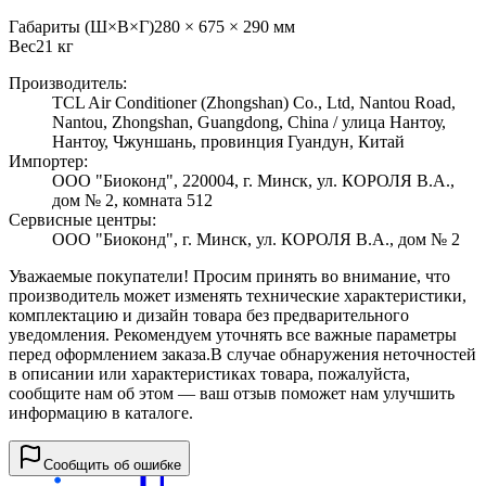
Габариты (Ш×В×Г)
280 × 675 × 290 мм
Вес
21
кг
Производитель:
TCL Air Conditioner (Zhongshan) Co., Ltd, Nantou Road,
Nantou, Zhongshan, Guangdong, China / улица Нантоу,
Нантоу, Чжуншань, провинция Гуандун, Китай
Импортер:
ООО "Биоконд", 220004, г. Минск, ул. КОРОЛЯ В.А.,
дом № 2, комната 512
Сервисные центры:
ООО "Биоконд", г. Минск, ул. КОРОЛЯ В.А., дом № 2
Уважаемые покупатели! Просим принять во внимание, что
производитель может изменять технические характеристики,
комплектацию и дизайн товара без предварительного
уведомления. Рекомендуем уточнять все важные параметры
перед оформлением заказа.
В случае обнаружения неточностей
в описании или характеристиках товара, пожалуйста,
сообщите нам об этом — ваш отзыв поможет нам улучшить
информацию в каталоге.
Сообщить об ошибке