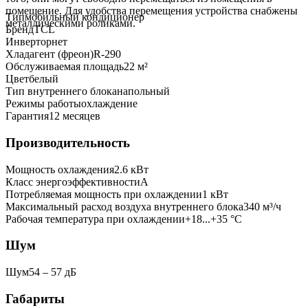
помещение. Для удобства перемещения устройства снабжены
Тип
мобильный кондиционер
металлическими роликами.
Бренд
TCL
Инвертор
нет
Хладагент (фреон)
R-290
Обслуживаемая площадь
22
м²
Цвет
белый
Тип внутреннего блока
напольный
Режимы работы
охлаждение
Гарантия
12 месяцев
Производительность
Мощность охлаждения
2.6
кВт
Класс энергоэффективности
A
Потребляемая мощность при охлаждении
1
кВт
Максимальный расход воздуха внутреннего блока
340
м³/ч
Рабочая температура при охлаждении
+18...+35 °C
Шум
Шум
54 ‒ 57 дБ
Габариты