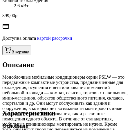
Мощность охлаждения
2.6
кВт
899,00
р.
Доступна оплата
картой рассрочки
В корзину
Описание
Моноблочные мобильные кондиционеры серии PSLW — это
передвижные компактные устройства, предназначенные для
охлаждения, осушения и вентилирования помещений
небольшой площади — комнат, офисов, торговых павильонов,
мини-магазинов, объектов общественного питания, складов,
спортзалов и др. Они могут обслуживать как здания и
сооружения, в которых нет возможности монтировать иные
Характеристики
типы систем кондиционирования, так и различные
помещения одного объекта. В отличие от стандартных,
мобильные кондиционеры монтировать не нужно. Кроме
Основные
того, они могут свободно перемещаться из помещения в