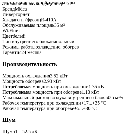
достижение заданной температуры.
Тип
мобильный кондиционер
Бренд
Midea
Инвертор
нет
Хладагент (фреон)
R-410A
Обслуживаемая площадь
35
м²
Wi-Fi
нет
Цвет
белый
Тип внутреннего блока
напольный
Режимы работы
охлаждение, обогрев
Гарантия
24 месяца
Производительность
Мощность охлаждения
3.52
кВт
Мощность обогрева
2.93
кВт
Потребляемая мощность при охлаждении
1.35
кВт
Потребляемая мощность при обогреве
1.13
кВт
Максимальный расход воздуха внутреннего блока
425
м³/ч
Рабочая температура при охлаждении
+17...+35 °C
Рабочая температура при обогреве
+5...+30 °C
Шум
Шум
51 ‒ 52.5 дБ