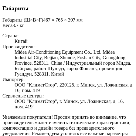
Габариты
Габариты (Ш×В×Г)
467 × 765 × 397 мм
Вес
33.7
кг
Страна:
Китай
Производитель:
Midea Air-Conditioning Equipment Co., Ltd, Midea
Industrial City, Beijiao, Shunde, Foshan City, Guangdong
Province, 528311, China / Индустриальный город Мидеа,
Бэйцзяо, район Шуньдэ, город Фошань, провинция
Гуандун, 528311, Китай
Импортер:
ООО "КлиматСтор", 220125, г. Минск, ул. Ложинская, д.
16, пом. 419
Сервисные центры:
ООО "КлиматСтор", г. Минск, ул. Ложинская, д. 16,
пом. 419"
Уважаемые покупатели! Просим принять во внимание, что
производитель может изменять технические характеристики,
комплектацию и дизайн товара без предварительного
уведомления. Рекомендуем уточнять все важные параметры