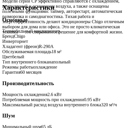
Модели серии CP эффективно справляются с охлаждением,
Характеристики
вентиляцией и осушением воздуха, а также оснащены
полезными функциями: таймер, авторестарт, автоматическая
разморозка и самодиагностика. Тихая работа и
Основные
энергоэффективность делают кондиционеры Chigo отличным
выбором для дома или офиса. Это не просто климатическая
Тип
мобильный кондиционер
техника — это современное решение для комфортной жизни.
Бренд
Chigo
Инвертор
нет
Хладагент (фреон)
R-290A
Обслуживаемая площадь
18
м²
Цвет
белый
Тип внутреннего блока
напольный
Режимы работы
охлаждение
Гарантия
60 месяцев
Производительность
Мощность охлаждения
2.6
кВт
Потребляемая мощность при охлаждении
0.95
кВт
Максимальный расход воздуха внутреннего блока
320
м³/ч
Шум
Минимальный шум
65 дБ