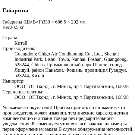
Габариты
Габариты (Ш×В×Г)
330 × 686.5 × 292 мм
Вес
20.5
кг
Страна:
Китай
Производитель:
Guangdong Chigo Air Conditioning Co., Ltd., Shengli
Industrial Park, Lishui Town, Nanhai, Foshan, Guangdong,
528244, China / Промышленный парк Шэнли, город
Лишуй, район Наньхай, Фошань, провинция Гуандун,
528244, Китай
Импортер:
ООО "ОПТконд", г. Минск, пр-т Партизанский, 168/28
Сервисные центры:
ООО "ОПТконд", г. Минск, пр-т Партизанский, 168/28
Уважаемые покупатели! Просим принять во внимание, что
производитель может изменять технические характеристики,
комплектацию и дизайн товара без предварительного
уведомления. Рекомендуем уточнять все важные параметры
перед оформлением заказа.
В случае обнаружения неточностей
в описании или характеристиках товара, пожалуйста,