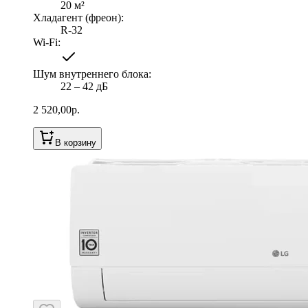
20
м²
Хладагент (фреон)
:
R-32
Wi-Fi
:
Шум внутреннего блока
:
22 ‒ 42 дБ
2 520,00
р.
В корзину