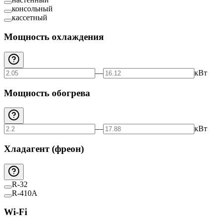
консольный
кассетный
Мощность охлаждения
—
кВт
Мощность обогрева
—
кВт
Хладагент (фреон)
R-32
R-410A
Wi-Fi