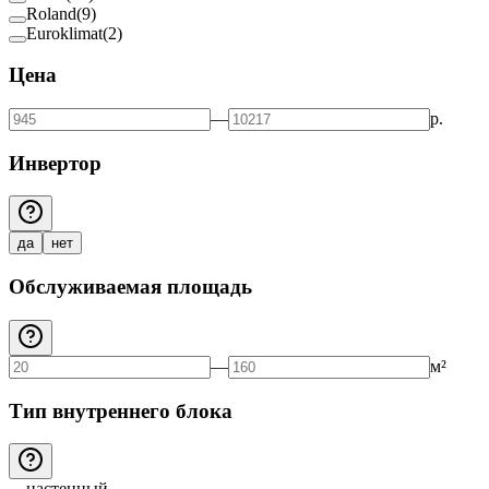
Roland
(
9
)
Euroklimat
(
2
)
Цена
—
р.
Инвертор
да
нет
Обслуживаемая площадь
—
м²
Тип внутреннего блока
настенный