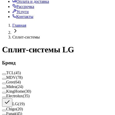
Оплата и доставка
Рассрочка
Услуги
Контакты
Главная
Сплит-системы
Сплит-системы LG
Бренд
TCL
(
45
)
MDV
(
78
)
Gree
(
64
)
Midea
(
24
)
KingHome
(
30
)
Electrolux
(
35
)
LG
(
19
)
Chigo
(
20
)
Funai
(
45
)