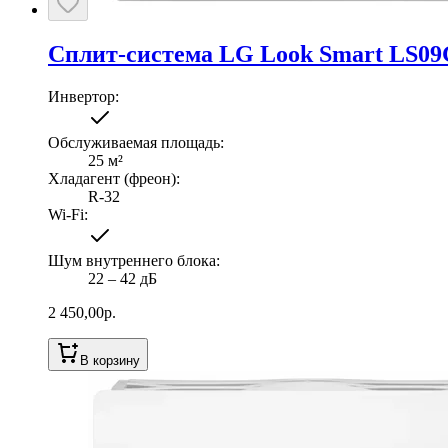
Сплит-система LG Look Smart LS0
Инвертор
:
Обслуживаемая площадь
:
25
м²
Хладагент (фреон)
:
R-32
Wi-Fi
:
Шум внутреннего блока
:
22 ‒ 42 дБ
2 450,00
р.
В корзину