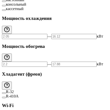
консольный
кассетный
Мощность охлаждения
—
кВт
Мощность обогрева
—
кВт
Хладагент (фреон)
R-32
R-410A
Wi-Fi