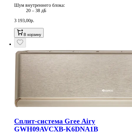
Шум внутреннего блока
:
20 ‒ 38 дБ
3 193,00
р.
В корзину
Сплит-система Gree Airy
GWH09AVCXB-K6DNA1B