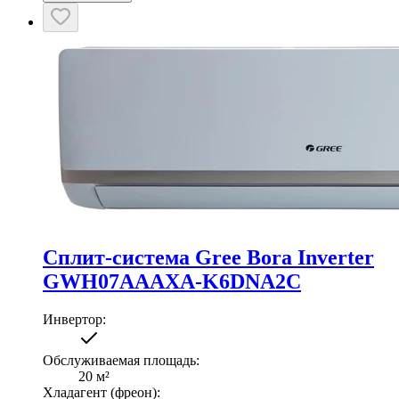
Сплит-система Gree Bora Inverter
GWH07AAAXA-K6DNA2C
Инвертор
:
Обслуживаемая площадь
:
20
м²
Хладагент (фреон)
: