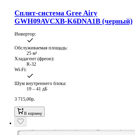
Сплит-система Gree Airy
GWH09AVCXB-K6DNA1B (черный)
Инвертор
:
Обслуживаемая площадь
:
25
м²
Хладагент (фреон)
:
R-32
Wi-Fi
:
Шум внутреннего блока
:
19 ‒ 41 дБ
3 715,00
р.
В корзину