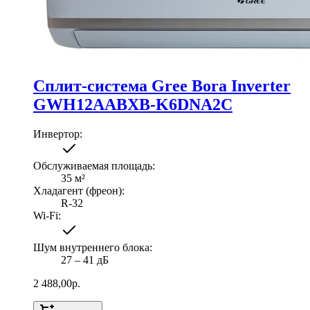
Сплит-система Gree Bora Inverter
GWH12AABXB-K6DNA2C
Инвертор
:
Обслуживаемая площадь
:
35
м²
Хладагент (фреон)
:
R-32
Wi-Fi
:
Шум внутреннего блока
:
27 ‒ 41 дБ
2 488,00
р.