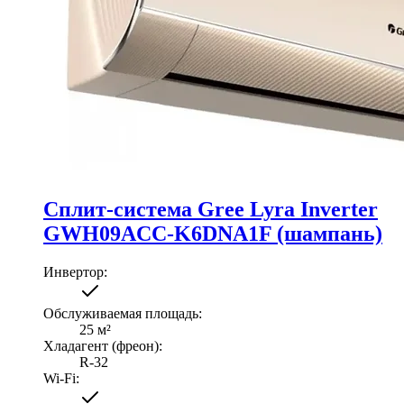
Сплит-система Gree Lyra Inverter
GWH09ACC-K6DNA1F (шампань)
Инвертор
:
Обслуживаемая площадь
:
25
м²
Хладагент (фреон)
:
R-32
Wi-Fi
: