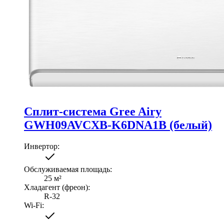
Сплит-система Gree Airy
GWH09AVCXB-K6DNA1B (белый)
Инвертор
:
Обслуживаемая площадь
:
25
м²
Хладагент (фреон)
:
R-32
Wi-Fi
: