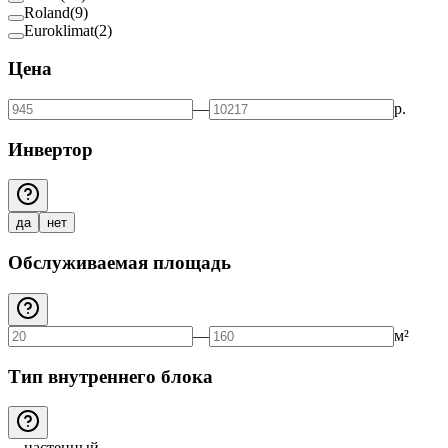
Roland
(
9
)
Euroklimat
(
2
)
Цена
—
р.
Инвертор
да
нет
Обслуживаемая площадь
—
м²
Тип внутреннего блока
настенный