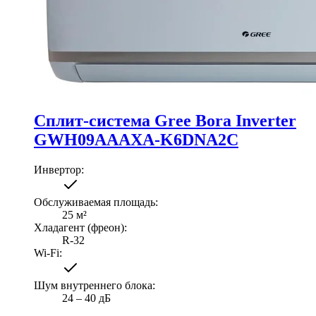
Сплит-система Gree Bora Inverter
GWH09AAAXA-K6DNA2C
Инвертор
:
Обслуживаемая площадь
:
25
м²
Хладагент (фреон)
:
R-32
Wi-Fi
:
Шум внутреннего блока
:
24 ‒ 40 дБ