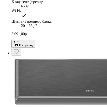
Хладагент (фреон)
:
R-32
Wi-Fi
:
Шум внутреннего блока
:
20 ‒ 38 дБ
3 091,00
р.
В корзину