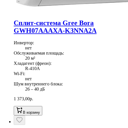
Сплит-система Gree Bora
GWH07AAAXA-K3NNA2A
Инвертор
:
нет
Обслуживаемая площадь
:
20
м²
Хладагент (фреон)
:
R-410A
Wi-Fi
:
нет
Шум внутреннего блока
:
26 ‒ 40 дБ
1 373,00
р.
В корзину