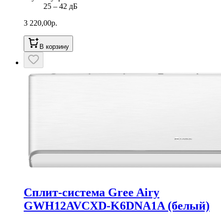
25 ‒ 42 дБ
3 220,00
р.
В корзину
Сплит-система Gree Airy
GWH12AVCXD-K6DNA1A (белый)