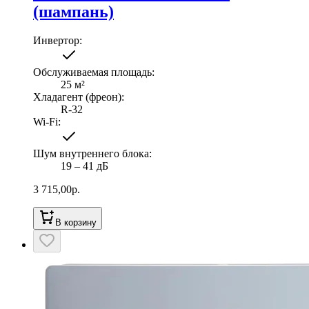
(шампань)
Инвертор
:
Обслуживаемая площадь
:
25
м²
Хладагент (фреон)
:
R-32
Wi-Fi
:
Шум внутреннего блока
:
19 ‒ 41 дБ
3 715,00
р.
В корзину