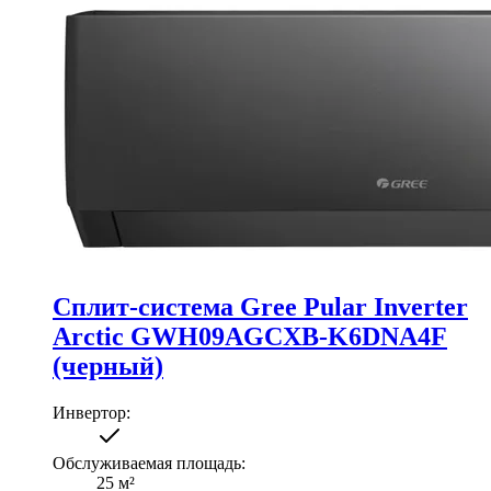
Сплит-система Gree Pular Inverter
Arctic GWH09AGCXB-K6DNA4F
(черный)
Инвертор
:
Обслуживаемая площадь
:
25
м²