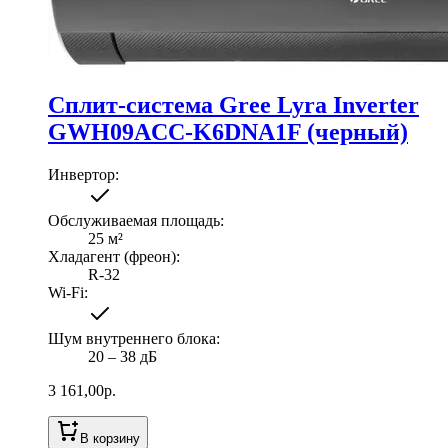
Сплит-система Gree Lyra Inverter
GWH09ACC-K6DNA1F (черный)
Инвертор
:
Обслуживаемая площадь
:
25
м²
Хладагент (фреон)
:
R-32
Wi-Fi
:
Шум внутреннего блока
:
20 ‒ 38 дБ
3 161,00
р.
В корзину