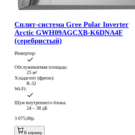
Сплит-система Gree Pular Inverter
Arctic GWH09AGCXB-K6DNA4F
(серебристый)
Инвертор
:
Обслуживаемая площадь
:
25
м²
Хладагент (фреон)
:
R-32
Wi-Fi
:
Шум внутреннего блока
:
24 ‒ 38 дБ
3 075,00
р.
В корзину