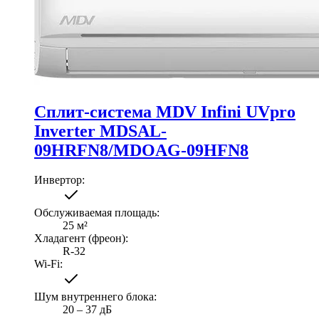
Сплит-система MDV Infini UVpro
Inverter MDSAL-
09HRFN8/MDOAG-09HFN8
Инвертор
:
Обслуживаемая площадь
:
25
м²
Хладагент (фреон)
:
R-32
Wi-Fi
:
Шум внутреннего блока
:
20 ‒ 37 дБ