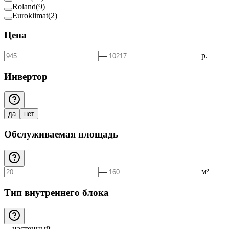
Roland
(
9
)
Euroklimat
(
2
)
Цена
—
р.
Инвертор
да
нет
Обслуживаемая площадь
—
м²
Тип внутреннего блока
настенный