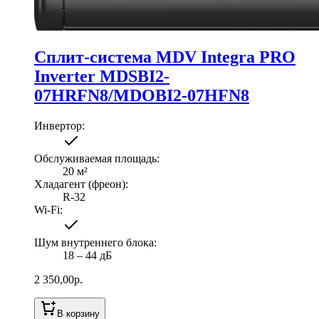
Сплит-система MDV Integra PRO
Inverter MDSBI2-
07HRFN8/MDOBI2-07HFN8
Инвертор
:
Обслуживаемая площадь
:
20
м²
Хладагент (фреон)
:
R-32
Wi-Fi
:
Шум внутреннего блока
:
18 ‒ 44 дБ
2 350,00
р.
В корзину