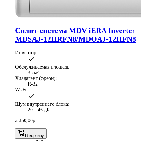
Сплит-система MDV iERA Inverter
MDSAJ-12HRFN8/MDOAJ-12HFN8
Инвертор
:
Обслуживаемая площадь
:
35
м²
Хладагент (фреон)
:
R-32
Wi-Fi
:
Шум внутреннего блока
:
20 ‒ 46 дБ
2 350,00
р.
В корзину