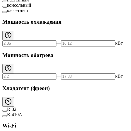
консольный
кассетный
Мощность охлаждения
—
кВт
Мощность обогрева
—
кВт
Хладагент (фреон)
R-32
R-410A
Wi-Fi