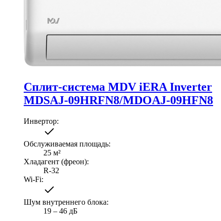
Сплит-система MDV iERA Inverter
MDSAJ-09HRFN8/MDOAJ-09HFN8
Инвертор
:
Обслуживаемая площадь
:
25
м²
Хладагент (фреон)
:
R-32
Wi-Fi
:
Шум внутреннего блока
:
19 ‒ 46 дБ