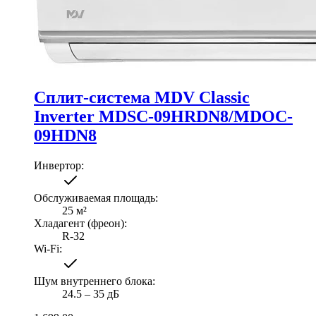
Сплит-система MDV Classic
Inverter MDSC-09HRDN8/MDOC-
09HDN8
Инвертор
:
Обслуживаемая площадь
:
25
м²
Хладагент (фреон)
:
R-32
Wi-Fi
:
Шум внутреннего блока
:
24.5 ‒ 35 дБ