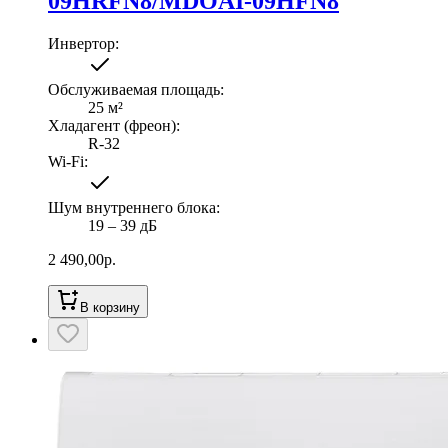
09HRFN8/MDOAI-09HFN8
Инвертор
:
Обслуживаемая площадь
:
25
м²
Хладагент (фреон)
:
R-32
Wi-Fi
:
Шум внутреннего блока
:
19 ‒ 39 дБ
2 490,00
р.
В корзину