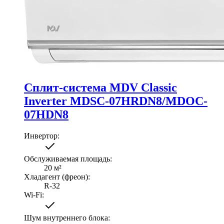
Сплит-система MDV Classic
Inverter MDSC-07HRDN8/MDOC-
07HDN8
Инвертор
:
Обслуживаемая площадь
:
20
м²
Хладагент (фреон)
:
R-32
Wi-Fi
:
Шум внутреннего блока
: