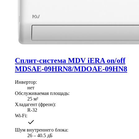
Сплит-система MDV iERA on/off
MDSAE-09HRN8/MDOAE-09HN8
Инвертор
:
нет
Обслуживаемая площадь
:
25
м²
Хладагент (фреон)
:
R-32
Wi-Fi
:
Шум внутреннего блока
:
26 ‒ 40.5 дБ