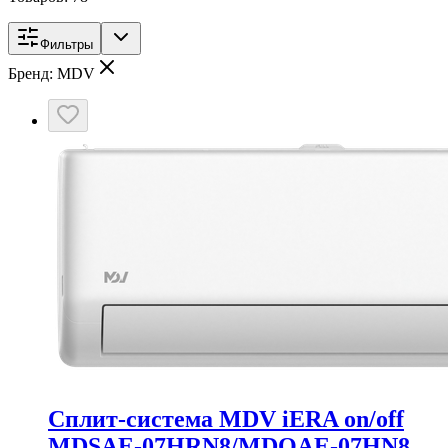
Фильтры
Бренд: MDV
Сплит-система MDV iERA on/off
MDSAE-07HRN8/MDOAE-07HN8