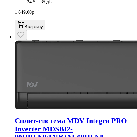
24.5 ‒ 35 дБ
1 649,00
р.
В корзину
Сплит-система MDV Integra PRO
Inverter MDSBI2-