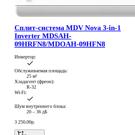
Сплит-система MDV Nova 3-in-1
Inverter MDSAH-
09HRFN8/MDOAH-09HFN8
Инвертор
:
Обслуживаемая площадь
:
25
м²
Хладагент (фреон)
:
R-32
Wi-Fi
:
Шум внутреннего блока
:
20 ‒ 36 дБ
3 250,00
р.