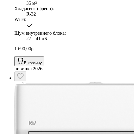
35
м²
Хладагент (фреон)
:
R-32
Wi-Fi
:
Шум внутреннего блока
:
27 ‒ 41 дБ
1 690,00
р.
В корзину
новинка 2026